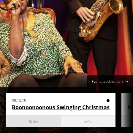
Events ausblenden
08.12.18
08.
Boonoonoonous Swinging Christmas
A
Bilder
Infos